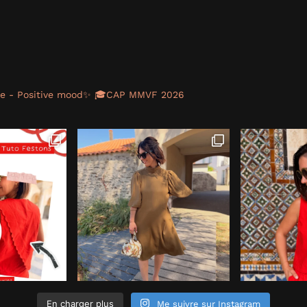
re - Positive mood✨
🎓CAP MMVF 2026
En charger plus
Me suivre sur Instagram