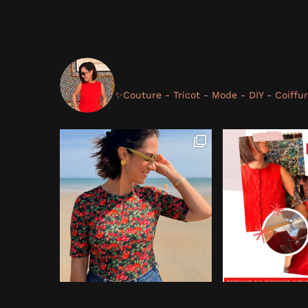
madi_sew
✨Couture - Tricot - Mode - DIY - Coiffu